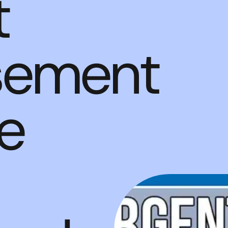
t
ssement
e