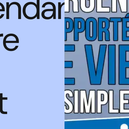
endance
re
t