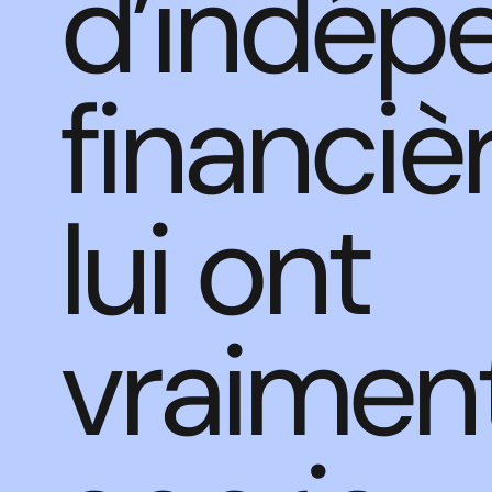
d’indép
financiè
lui ont
vraimen