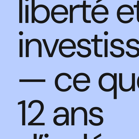
liberté e
investi
— ce qu
12 ans