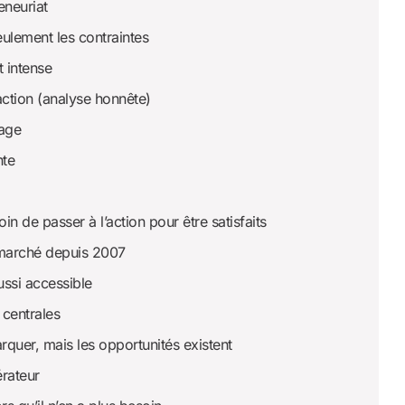
eneuriat
eulement les contraintes
 intense
action (analyse honnête)
rage
nte
in de passer à l’action pour être satisfaits
 marché depuis 2007
ussi accessible
 centrales
arquer, mais les opportunités existent
érateur